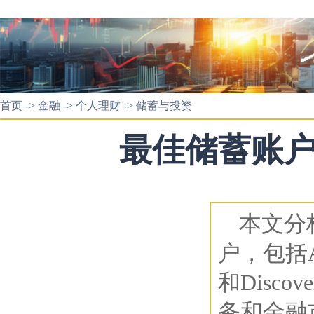
首页
->
金融
->
个人理财
->
储蓄与投资
最佳储蓄账
本文分
户，包括All
和Disc
务和金融