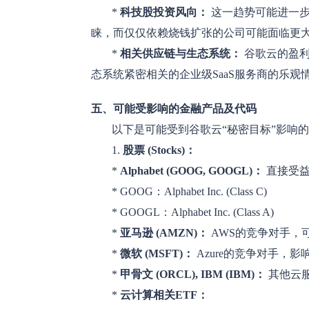
*
科技股投资风向：
这一趋势可能进一步
睐，而仅仅依赖烧钱扩张的公司可能面临更
*
相关供应链与生态系统：
谷歌云的盈利
态系统紧密相关的企业级SaaS服务商的乐观
五、可能受影响的金融产品及代码
以下是可能受到谷歌云“秘密目标”影响
1.
股票 (Stocks)：
*
Alphabet (GOOG, GOOGL)：
直接受益
* GOOG：Alphabet Inc. (Class C)
* GOOGL：Alphabet Inc. (Class A)
*
亚马逊 (AMZN)：
AWS的竞争对手，
*
微软 (MSFT)：
Azure的竞争对手，影
*
甲骨文 (ORCL), IBM (IBM)：
其他云
*
云计算相关ETF：