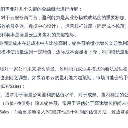
我们需要对几个关键的金融概念进行拆解：
对于云服务商而言，盈利能力是其业务模式成熟度的重要标志
效的服务器、数据中心设计）、运营杠杆效应（固定成本摊薄）、
业利润率是衡量云业务盈利的关键指标。
业固定成本在总成本中占比较高时，销售额的微小增长会导致利
规模和使用量达到一定阈值，边际成本会显著下降，利润增长速
场对一家公司未来增长前景、盈利能力或业务模式的看法发生根
ales）也会随之调整。如果谷歌云的盈利能力超预期，市场可能会给予A
EV/Sales)：
。通常用于衡量公司盈利的估值水平。对于成熟、盈利稳定的
（市值+净债务）除以销售额。常用于评估处于高速增长但尚未
Sales，而会更多地引入P/E或其他基于利润的估值方法，这通