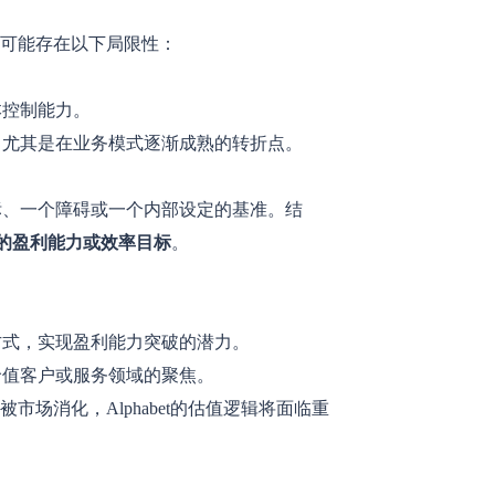
们可能存在以下局限性：
本控制能力。
，尤其是在业务模式逐渐成熟的转折点。
的目标、一个障碍或一个内部设定的基准。结
的盈利能力或效率目标
。
方式，实现盈利能力突破的潜力。
价值客户或服务领域的聚焦。
场消化，Alphabet的估值逻辑将面临重