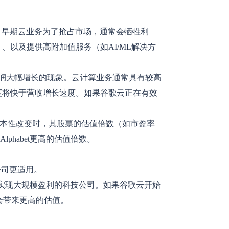
。早期云业务为了抢占市场，通常会牺牲利
以及提供高附加值服务（如AI/ML解决方
润大幅增长的现象。云计算业务通常具有较高
度将快于营收增长速度。如果谷歌云正在有效
本性改变时，其股票的估值倍数（如市盈率
lphabet更高的估值倍数。
公司更适用。
实现大规模盈利的科技公司。如果谷歌云开始
常会带来更高的估值。