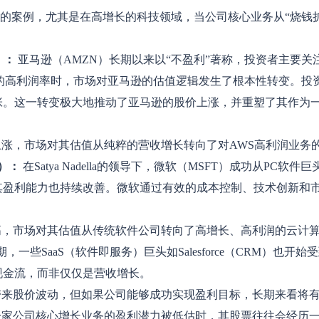
”的案例，尤其是在高增长的科技领域，当公司核心业务从“烧钱扩
）：
亚马逊（AMZN）长期以来以“不盈利”著称，投资者主要
的高利润率时，市场对亚马逊的估值逻辑发生了根本性转变。投资
。这一转变极大地推动了亚马逊的股价上涨，并重塑了其作为一家
涨，市场对其估值从纯粹的营收增长转向了对AWS高利润业务的认可
今）：
在Satya Nadella的领导下，微软（MSFT）成功从PC软
其盈利能力也持续改善。微软通过有效的成本控制、技术创新和
，市场对其估值从传统软件公司转向了高增长、高利润的云计
期，一些SaaS（软件即服务）巨头如Salesforce（CRM）
现金流，而非仅仅是营收增长。
来股价波动，但如果公司能够成功实现盈利目标，长期来看将
家公司核心增长业务的盈利潜力被低估时，其股票往往会经历一