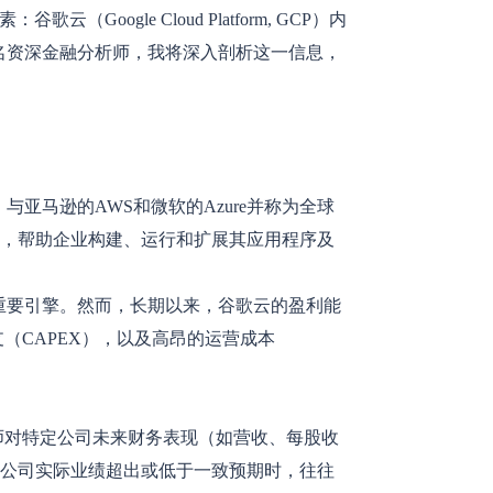
谷歌云（Google Cloud Platform, GCP）内
为一名资深金融分析师，我将深入剖析这一信息，
，与亚马逊的AWS和微软的Azure并称为全球
服务，帮助企业构建、运行和扩展其应用程序及
长的重要引擎。然而，长期以来，谷歌云的盈利能
（CAPEX），以及高昂的运营成本
的分析师对特定公司未来财务表现（如营收、每股收
当公司实际业绩超出或低于一致预期时，往往