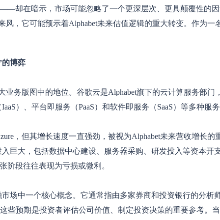
ve The Stock.”——却在暗示，市场可能忽略了一个更深层次、更具颠覆性的因素：
穴来风，它可能预示着Alphabet未来估值逻辑的重大转变。作
”的博弈
庞大业务版图中的地位。谷歌云是Alphabet旗下的云计算服务部门
aaS）、平台即服务（PaaS）和软件即服务（SaaS）等多种
zure，但其增长速度一直强劲，被视为Alphabet未来营收增
入巨大，包括数据中心建设、服务器采购、研发投入等资本开支
扩张阶段往往表现为亏损或微利。
mates）是金融市场中一个核心概念。它通常指由多家券商和投资银行
。这些预期是投资者评估公司价值、制定投资决策的重要参考。