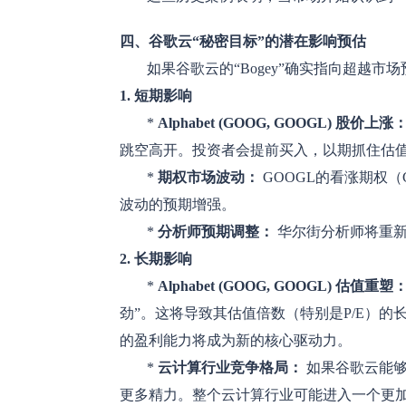
四、谷歌云“秘密目标”的潜在影响预估
如果谷歌云的“Bogey”确实指向超越市
1. 短期影响
*
Alphabet (GOOG, GOOGL) 股价上涨
跳空高开。投资者会提前买入，以期抓住估
*
期权市场波动：
GOOGL的看涨期权（Ca
波动的预期增强。
*
分析师预期调整：
华尔街分析师将重新评
2. 长期影响
*
Alphabet (GOOG, GOOGL) 估值重塑
劲”。这将导致其估值倍数（特别是P/E）的
的盈利能力将成为新的核心驱动力。
*
云计算行业竞争格局：
如果谷歌云能够
更多精力。整个云计算行业可能进入一个更加