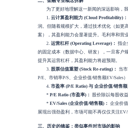
二、金融专业概念拆解
为了更好地理解这一新闻的深远影响，
1.
云计算盈利能力 (Cloud Profitability)：
润。但随着规模扩大，通过技术优化（如更高
案），其盈利能力会显著提升。毛利率和营
2.
运营杠杆 (Operating Leverage)：
指企
的固定成本（数据中心、研发），一旦客户
提升其运营杠杆，其盈利能力将超预期。
3.
股票估值重塑 (Stock Re-rating)：
当市
P/E、市销率P/S、企业价值/销售额EV/S
4.
市盈率 (P/E Ratio) 与 企业价值/销售额 (
*
P/E Ratio (市盈率)：
股价除以每股收益
*
EV/Sales (企业价值/销售额)：
企业价值
展现出强劲盈利，市场可能不再仅仅关注EV/
三、历史的镜鉴：类似事件对市场的影响