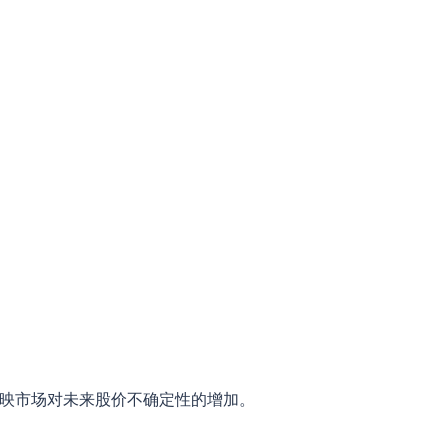
反映市场对未来股价不确定性的增加。