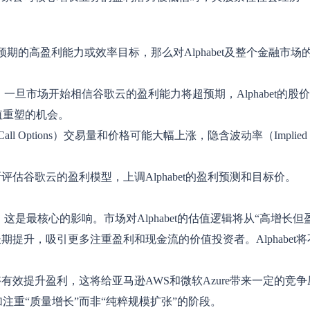
场预期的高盈利能力或效率目标，那么对Alphabet及整个金融市
：
一旦市场开始相信谷歌云的盈利能力将超预期，Alphabet的
值重塑的机会。
ll Options）交易量和价格可能大幅上涨，隐含波动率（Implied
估谷歌云的盈利模型，上调Alphabet的盈利预测和目标价。
：
这是最核心的影响。市场对Alphabet的估值逻辑将从“高增长
长期提升，吸引更多注重盈利和现金流的价值投资者。Alphabe
有效提升盈利，这将给亚马逊AWS和微软Azure带来一定的竞
注重“质量增长”而非“纯粹规模扩张”的阶段。