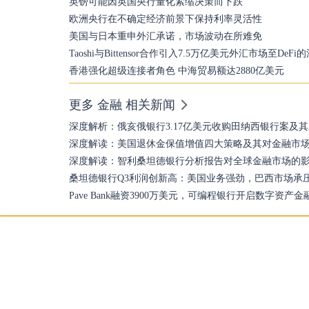
英镑可能因英国央行量化紧缩决策而下跌
欧洲央行在不确定经济前景下保持利率灵活性
美国与日本重申外汇承诺，市场波动在所难免
Taoshi与Bittensor合作引入7.5万亿美元外汇市场至DeF
香港强化超级连接者角色 中海贸易额达2880亿美元
更多 金融 相关新闻
深度解析：俄亥俄银行3.17亿美元收购田纳西银行案及
深度解读：美国退休金保值增值四大策略及其对金融市
深度解读：智利桑坦德银行分析报告对全球金融市场的
桑坦德银行Q3利润创新高：美国业务强劲，巴西市场承
Pave Bank融资3900万美元，可编程银行开启数字资产