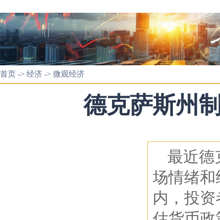
首页
->
经济
->
微观经济
德克萨斯州
最近德
场情绪和
内，投资
估货币政